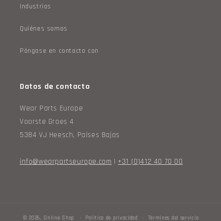
Industrias
Quiénes somos
Póngase en contacto con
Datos de contacto
Wear Parts Europe
Voorste Groes 4
5384 VJ Heesch, Países Bajos
info@wearpartseurope.com
|
+31 (0)412 40 70 00
© 2026,
Online Shop
Política de privacidad
Términos del servicio