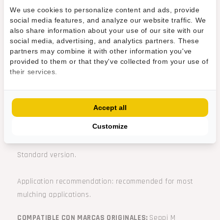
We use cookies to personalize content and ads, provide
social media features, and analyze our website traffic. We
also share information about your use of our site with our
social media, advertising, and analytics partners. These
partners may combine it with other information you've
provided to them or that they've collected from your use of
their services.
BOLT-M18x100x1,5-DIN960-
ARANDELA-M18-NORDLOCK
KL10.9
Accept all
HRT® tool for Seppi M mulchers. Tool with
Customize
three carbide tips and one M18 bolt hole.
Standard version.
Application recommendation: recommended for most
mulching applications.
COMPATIBLE CON MARCAS ORIGINALES:
Seppi M