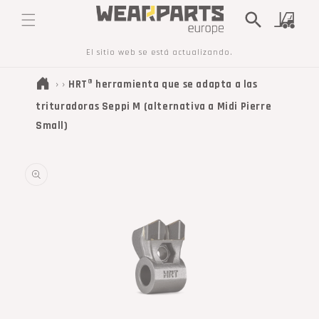
IR
DIRECTAMENTE
Carrito
AL CONTENIDO
El sitio web se está actualizando.
›
›
HRT® herramienta que se adapta a las
trituradoras Seppi M (alternativa a Midi Pierre
Small)
IR
DIRECTAMENTE
A LA
INFORMACIÓN
DEL PRODUCTO