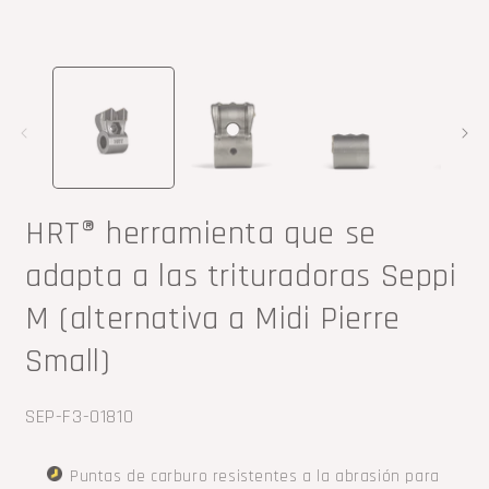
Abrir
A
elemento
e
multimedia
m
1
2
en
e
una
u
ventana
v
modal
m
HRT® herramienta que se
adapta a las trituradoras Seppi
M (alternativa a Midi Pierre
Small)
SKU:
SEP-F3-01810
Puntas de carburo resistentes a la abrasión para