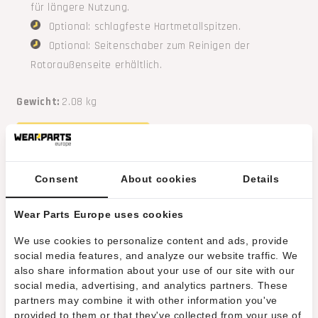
für längere Nutzung.
Optional: schlagfeste Hartmetallspitzen.
Optional: Seitenschaber zum Reinigen der
Rotoraußenseite erhältlich.
Gewicht:
2.08 kg
REQUEST A QUOTE
Consent
About cookies
Details
Kontaktieren Sie uns
zu diesem Produkt
Ähnliche Produkte
Wear Parts Europe uses cookies
We use cookies to personalize content and ads, provide
HRT®-Werkzeug passend für FAE-Mulcher
social media features, and analyze our website traffic. We
(Alternative zu Typ B). Werkzeug mit einer
also share information about your use of our site with our
eingebetteten Hartmetallspitze und einer
social media, advertising, and analytics partners. These
partners may combine it with other information you've
M24-Feingewindebohrung.
provided to them or that they've collected from your use of