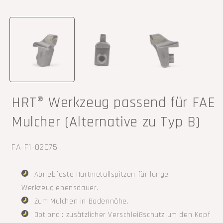
Medien
M
1
2
in
i
Modal
M
öffnen
ö
HRT® Werkzeug passend für FAE
Mulcher (Alternative zu Typ B)
SKU:
FA-F1-02075
Abriebfeste Hartmetallspitzen für lange
Werkzeuglebensdauer.
Zum Mulchen in Bodennähe.
Optional: zusätzlicher Verschleißschutz um den Kopf