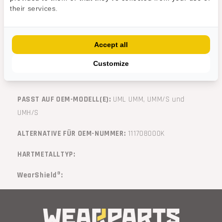
their services.
Standardversion
Anwendungsempfehlung: Für die meisten
Accept all
Mulchanwendungen empfohlen.
Customize
PASST AUF OEM-MARKEN:
FAE
PASST AUF OEM-MODELL(E):
UML UMM, UMM/S und
UMH/S
ALTERNATIVE FÜR OEM-NUMMER:
111708000K
HARTMETALLTYP:
WearShield®: