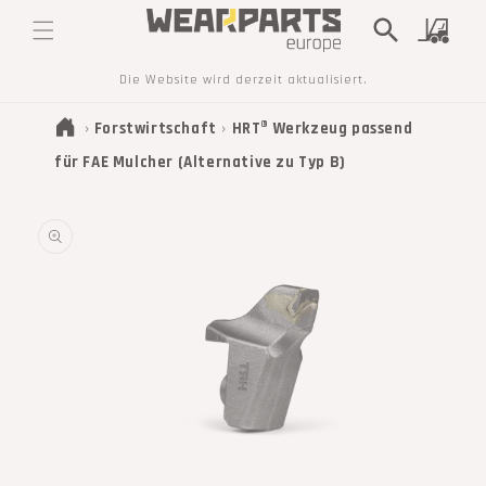
DIREKT
ZUM
Warenkorb
INHALT
Die Website wird derzeit aktualisiert.
›
Forstwirtschaft
›
HRT® Werkzeug passend
für FAE Mulcher (Alternative zu Typ B)
DUKTINFORMATIONEN
INGEN