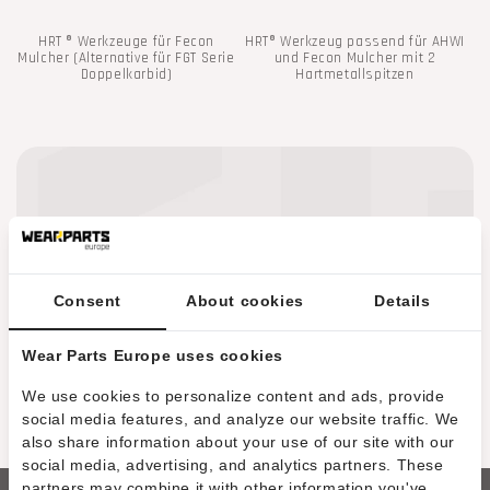
i
HRT ® Werkzeuge für Fecon
HRT® Werkzeug passend für AHWI
e
Mulcher (Alternative für FGT Serie
und Fecon Mulcher mit 2
Doppelkarbid)
Hartmetallspitzen
:
Contact Us
Consent
About cookies
Details
Wear Parts Europe uses cookies
We use cookies to personalize content and ads, provide
social media features, and analyze our website traffic. We
WIR FÜGEN DERZEIT WEITERE PRODUKTE
also share information about your use of our site with our
HINZU
social media, advertising, and analytics partners. These
partners may combine it with other information you've