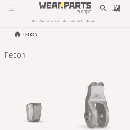
DIREKT
ZUM
Warenkorb
INHALT
Die Website wird derzeit aktualisiert.
›
Fecon
K
Fecon
a
t
e
g
o
r