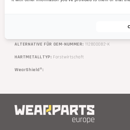
Anwendungsempfehlung: Für die meisten Mulchanwendu
PASST AUF OEM-MARKEN:
FAE
PASST AUF OEM-MODELL(E):
UML, UMM, UMM/S, UMH/S, S
ALTERNATIVE FÜR OEM-NUMMER:
112800082-K
HARTMETALLTYP:
Forstwirtschaft
WearShield®: