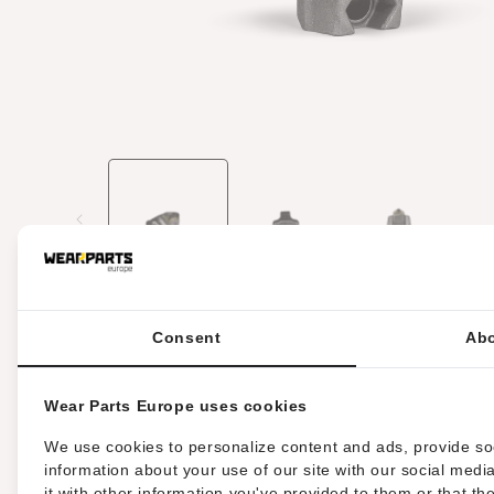
Medien
1
in
Modal
öffnen
Consent
Abo
HRT®-Werkzeug passend für FAE-Mulche
mit einer eingebetteten Hartmetallsp
Wear Parts Europe uses cookies
We use cookies to personalize content and ads, provide soc
Standardversion
information about your use of our site with our social med
it with other information you've provided to them or that th