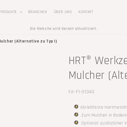
PRODUKTE
BRANCHEN
ÜBER UNS
KONTAKT
Die Website wird derzeit aktualisiert.
lcher (Alternative zu Typ I)
HRT® Werkze
Mulcher (Alt
SKU:
FA-F1-01340
Abriebfeste Hartmetall
Zum Mulchen in Boden
Optional: zusätzlicher 