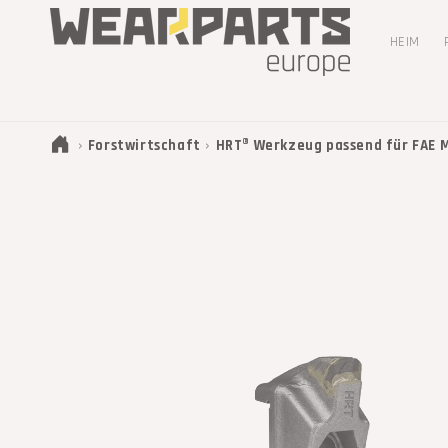
DIREKT
ZUM
INHALT
HEIM
›
›
Forstwirtschaft
HRT® Werkzeug passend für FAE Mu
ZU
PRODUKTINFORMATIONEN
SPRINGEN