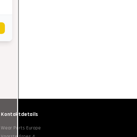
Kontaktdetails
Wear Parts Europe
Voorste Groes 4