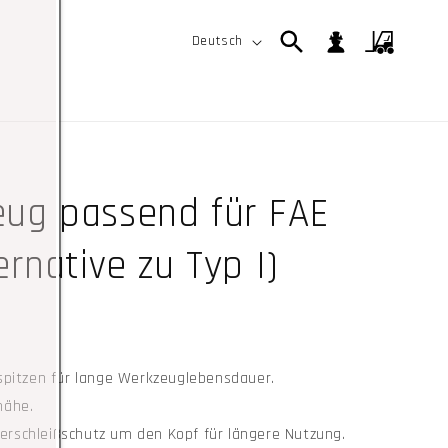
S
Einloggen
Warenkorb
Deutsch
p
r
a
c
h
ug passend für FAE
e
ernative zu Typ I)
spitzen für lange Werkzeuglebensdauer.
nähe.
Verschleißschutz um den Kopf für längere Nutzung.