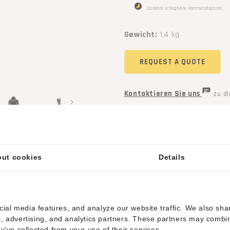
Optional: schlagfeste Hartmetallspitzen.
Gewicht:
1.4 kg
REQUEST A QUOTE
Kontaktieren Sie uns
zu di
Ähnliche Produkte
ut cookies
Details
r (Alternative zu Typ I). Werkzeug
itze und einem M20-Schraubenloch.
ial media features, and analyze our website traffic. We also sha
ia, advertising, and analytics partners. These partners may combi
ey've collected from your use of their services.