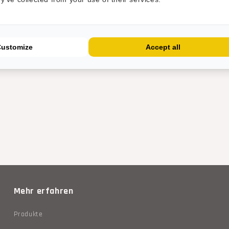
ngen empfohlen.
Customize
Accept all
FL, STCL, 140U, 200U, 300U und 500U
Mehr erfahren
Produkte