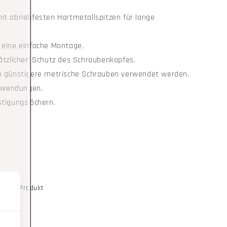
it abriebfesten Hartmetallspitzen für lange
 eine einfache Montage.
sätzlichen Schutz des Schraubenkopfes.
n günstigere metrische Schrauben verwendet werden.
nwendungen.
stigungslöchern.
esem Produkt