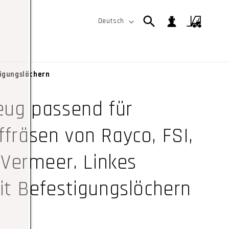
S
Einloggen
Warenkorb
Deutsch
p
r
a
igungslöchern
c
h
ug passend für
e
räsen von Rayco, FSI,
 Vermeer. Linkes
t Befestigungslöchern