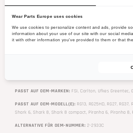
Wear Parts Europe uses cookies
HRT®-Werkzeug passend für Stubbenfrä
Vermeer. Linkes Werkzeug mit zwei Ha
We use cookies to personalize content and ads, provide soc
information about your use of our site with our social med
sechseckigen Befestigungslöchern.
it with other information you've provided to them or that th
Hochleistungsversion mit zwei Hartmetallspitzen zur Ve
Anwendungsempfehlung:
für alle Anwendungen im Bereich Baumstumpffräsen em
PASST AUF OEM-MARKEN:
FSI, Carlton, Ufkes Greentec,
PASST AUF OEM-MODELL(E):
RG13, RG25HD, RG27, RG37, R
Shark 6, Shark 8, Shark 8 compact, Piranha 6, Piranha 8,
ALTERNATIVE FÜR OEM-NUMMER:
2-2933C