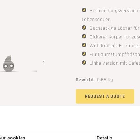
Hochleistungsversion m
Lebensdauer.
Sechseckige Löcher für
Dickerer Körper für zu
Wahlfreiheit: Es könne
Für Baumstumpffräsa
Linke Version mit Befe
Gewicht:
0.68 kg
REQUEST A QUOTE
Kontaktieren Sie uns
zu di
Ähnliche Produkte
ut cookies
Details