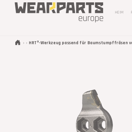
DIREKT
ZUM
INHALT
HEIM
›
›
HRT®-Werkzeug passend für Baumstumpffräsen von
ZU
PRODUKTINFORMATIONEN
SPRINGEN