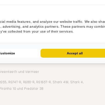
sen von Rayco, FSI, Carlton und
rtmetallspitzen und zwei
ial media features, and analyze our website traffic. We also sha
ia, advertising, and analytics partners. These partners may combi
ey've collected from your use of their services.
rlängerung der Werkzeuglebensdauer.
Customize
Accept all
pfohlen
 Greenteeth und Vermeer
G55, RG74T-R, RG80-R, RG165T-R, Shark 4W, Shark 4,
 Piranha 10 und Predator 38