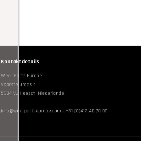
Kontaktdetails
Wear Parts Europe
Voorste Groes 4
5384 VJ Heesch, Niederlande
info@wearpartseurope.com
|
+31 (0)412 40 70 00