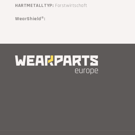
HARTMETALLTYP:
Forstwirtschaft
WearShield®: